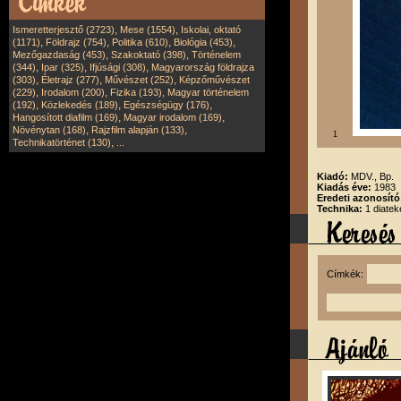
,
,
Ismeretterjesztő (2723)
Mese (1554)
Iskolai, oktató
,
,
,
,
(1171)
Földrajz (754)
Politika (610)
Biológia (453)
,
,
Mezőgazdaság (453)
Szakoktató (398)
Történelem
,
,
,
(344)
Ipar (325)
Ifjúsági (308)
Magyarország földrajza
,
,
,
(303)
Életrajz (277)
Művészet (252)
Képzőművészet
,
,
,
(229)
Irodalom (200)
Fizika (193)
Magyar történelem
,
,
,
(192)
Közlekedés (189)
Egészségügy (176)
,
,
Hangosított diafilm (169)
Magyar irodalom (169)
,
,
Növénytan (168)
Rajzfilm alapján (133)
1
,
Technikatörténet (130)
...
Kiadó:
MDV., Bp.
Kiadás éve:
1983
Eredeti azonosít
Technika:
1 diatek
Címkék: