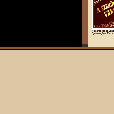
A szemüveges vak
Egészségügy, Mese