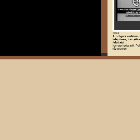
1973
A polgári védelem 
felépítése, irányítá
feladatai
Ismeretterjesztő, Po
tűzvédelem