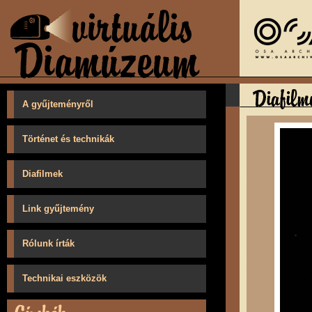
A gyűjteményről
Történet és technikák
Diafilmek
Link gyűjtemény
Rólunk írták
Technikai eszközök