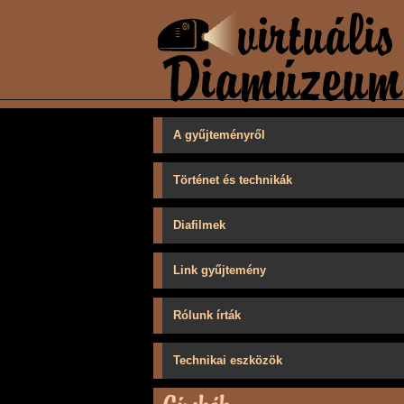
A gyűjteményről
Történet és technikák
Diafilmek
Link gyűjtemény
Rólunk írták
Technikai eszközök