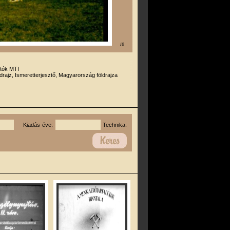
/6
otók MTI
drajz, Ismeretterjesztő, Magyarország földrajza
Kiadás éve:
Technika: