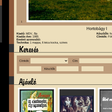
1
Hortobágy I
Kiadó:
MDV., Bp.
Készítők:
f
Kiadás éve:
1985
Címkék:
Föl
Eredeti azonosító:
Technika:
1 mappa, 6 leica kocka, szines
Címkék:
Cím:
Készítők: