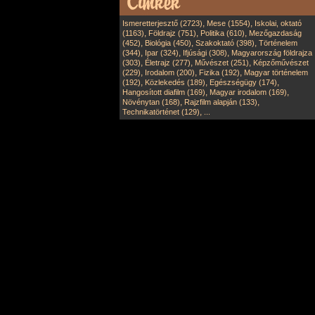
,
,
Ismeretterjesztő (2723)
Mese (1554)
Iskolai, oktató
,
,
,
(1163)
Földrajz (751)
Politika (610)
Mezőgazdaság
,
,
,
(452)
Biológia (450)
Szakoktató (398)
Történelem
,
,
,
(344)
Ipar (324)
Ifjúsági (308)
Magyarország földrajza
,
,
,
(303)
Életrajz (277)
Művészet (251)
Képzőművészet
,
,
,
(229)
Irodalom (200)
Fizika (192)
Magyar történelem
,
,
,
(192)
Közlekedés (189)
Egészségügy (174)
,
,
Hangosított diafilm (169)
Magyar irodalom (169)
,
,
Növénytan (168)
Rajzfilm alapján (133)
,
Technikatörténet (129)
...