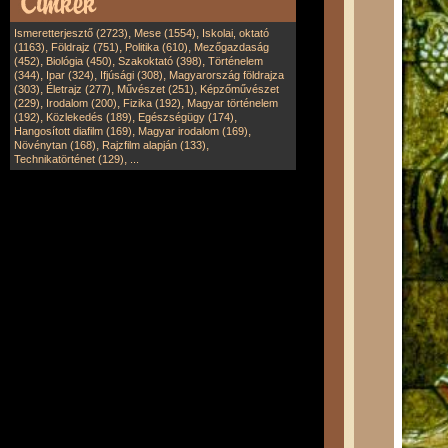
,
,
Ismeretterjesztő (2723)
Mese (1554)
Iskolai, oktató
,
,
,
(1163)
Földrajz (751)
Politika (610)
Mezőgazdaság
,
,
,
(452)
Biológia (450)
Szakoktató (398)
Történelem
,
,
,
(344)
Ipar (324)
Ifjúsági (308)
Magyarország földrajza
,
,
,
(303)
Életrajz (277)
Művészet (251)
Képzőművészet
,
,
,
(229)
Irodalom (200)
Fizika (192)
Magyar történelem
,
,
,
(192)
Közlekedés (189)
Egészségügy (174)
,
,
Hangosított diafilm (169)
Magyar irodalom (169)
,
,
Növénytan (168)
Rajzfilm alapján (133)
,
Technikatörténet (129)
...