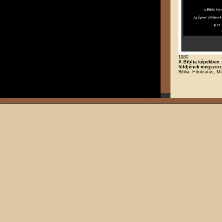
1980
A Biblia képekben :
földjének megszer
Biblia, Hitoktatás, M