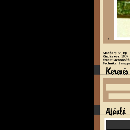
1
Kiadó:
MDV., Bp.
Kiadás éve:
1987
Eredeti azonosító
Technika:
1 mappa,