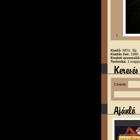
1
Kiadó:
MDV., Bp.
Kiadás éve:
1988
Eredeti azonosító
Technika:
1 mappa,
Címkék: