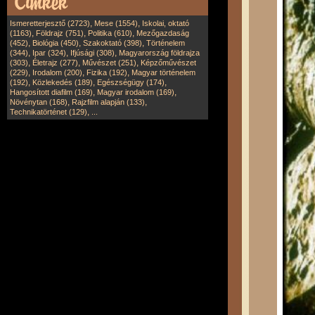
,
,
Ismeretterjesztő (2723)
Mese (1554)
Iskolai, oktató
,
,
,
(1163)
Földrajz (751)
Politika (610)
Mezőgazdaság
,
,
,
(452)
Biológia (450)
Szakoktató (398)
Történelem
,
,
,
(344)
Ipar (324)
Ifjúsági (308)
Magyarország földrajza
,
,
,
(303)
Életrajz (277)
Művészet (251)
Képzőművészet
,
,
,
(229)
Irodalom (200)
Fizika (192)
Magyar történelem
,
,
,
(192)
Közlekedés (189)
Egészségügy (174)
,
,
Hangosított diafilm (169)
Magyar irodalom (169)
,
,
Növénytan (168)
Rajzfilm alapján (133)
,
Technikatörténet (129)
...