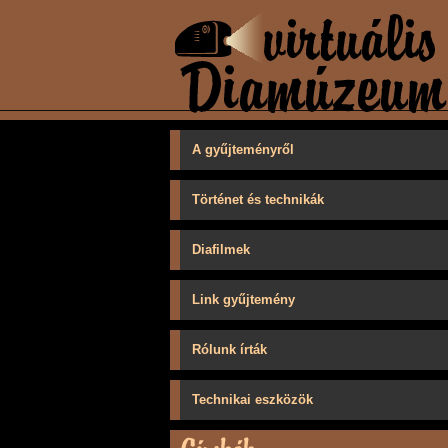
A gyűjteményről
Történet és technikák
Diafilmek
Link gyűjtemény
Rólunk írták
Technikai eszközök