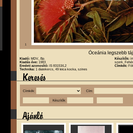
1
Óceánia legszebb tája
Kiadó:
MDV., Bp.
Készítők:
í
Kiadás éve:
1983
szerk. Fehér
Eredeti azonosító:
IS 83153/L2
Címkék:
Föl
Technika:
1 diatekercs, 49 leica kocka, szines
Címkék:
Cím:
Készítők: