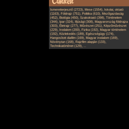
,
,
Ismeretterjesztő (2723)
Mese (1554)
Iskolai, oktató
,
,
,
(1163)
Földrajz (751)
Politika (610)
Mezőgazdaság
,
,
,
(452)
Biológia (450)
Szakoktató (398)
Történelem
,
,
,
(344)
Ipar (324)
Ifjúsági (308)
Magyarország földrajza
,
,
,
(303)
Életrajz (277)
Művészet (251)
Képzőművészet
,
,
,
(229)
Irodalom (200)
Fizika (192)
Magyar történelem
,
,
,
(192)
Közlekedés (189)
Egészségügy (174)
,
,
Hangosított diafilm (169)
Magyar irodalom (169)
,
,
Növénytan (168)
Rajzfilm alapján (133)
,
Technikatörténet (129)
...