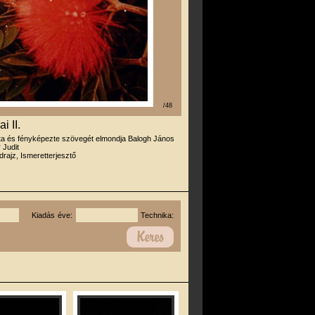
/48
i II.
rta és fényképezte szövegét elmondja Balogh János
 Judit
drajz, Ismeretterjesztő
Kiadás éve:
Technika: