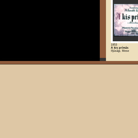
1953
A kis prímás
Ifjúsági, Mese