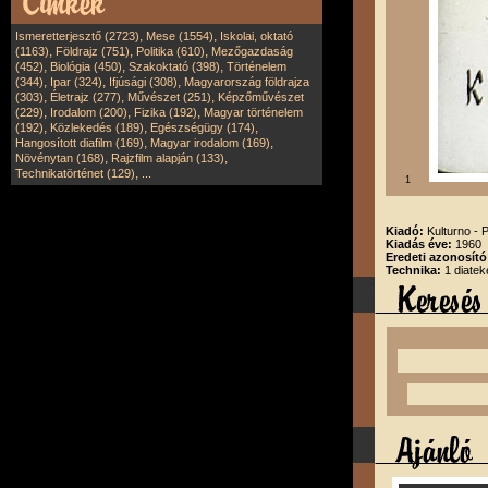
,
,
Ismeretterjesztő (2723)
Mese (1554)
Iskolai, oktató
,
,
,
(1163)
Földrajz (751)
Politika (610)
Mezőgazdaság
,
,
,
(452)
Biológia (450)
Szakoktató (398)
Történelem
,
,
,
(344)
Ipar (324)
Ifjúsági (308)
Magyarország földrajza
,
,
,
(303)
Életrajz (277)
Művészet (251)
Képzőművészet
,
,
,
(229)
Irodalom (200)
Fizika (192)
Magyar történelem
,
,
,
(192)
Közlekedés (189)
Egészségügy (174)
,
,
Hangosított diafilm (169)
Magyar irodalom (169)
,
,
Növénytan (168)
Rajzfilm alapján (133)
,
Technikatörténet (129)
...
1
Kiadó:
Kulturno - 
Kiadás éve:
1960
Eredeti azonosít
Technika:
1 diatek