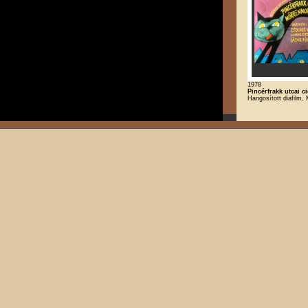
1978
Pincérfrakk utcai c
Hangosított diafilm,