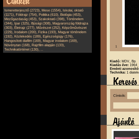
,
,
Ismeretterjesztő (2723)
Mese (1554)
Iskolai, oktató
,
,
,
,
(1171)
Földrajz (754)
Politika (610)
Biológia (453)
,
,
Mezőgazdaság (453)
Szakoktató (398)
Történelem
,
,
,
(344)
Ipar (325)
Ifjúsági (308)
Magyarország földrajza
,
,
,
(303)
Életrajz (277)
Művészet (252)
Képzőművészet
,
,
,
(229)
Irodalom (200)
Fizika (193)
Magyar történelem
,
,
,
(192)
Közlekedés (189)
Egészségügy (176)
,
,
Hangosított diafilm (169)
Magyar irodalom (169)
,
,
Növénytan (168)
Rajzfilm alapján (133)
1
,
Technikatörténet (130)
...
Kiadó:
MDV., Bp.
Kiadás éve:
1964
Eredeti azonosító
Technika:
1 diatek
Címkék: