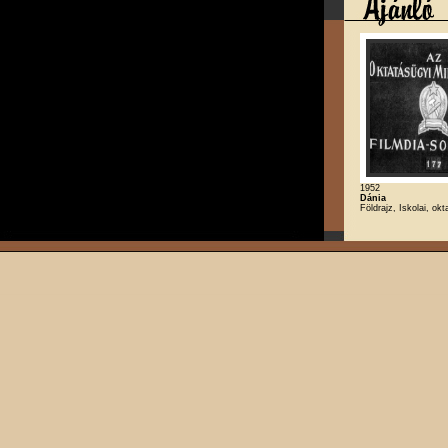
1952
Dánia
Földrajz, Iskolai, okt