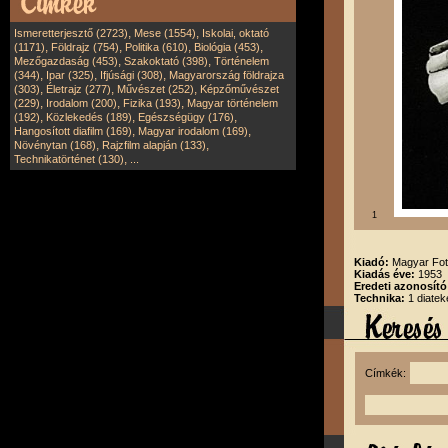
,
,
Ismeretterjesztő (2723)
Mese (1554)
Iskolai, oktató
,
,
,
,
(1171)
Földrajz (754)
Politika (610)
Biológia (453)
,
,
Mezőgazdaság (453)
Szakoktató (398)
Történelem
,
,
,
(344)
Ipar (325)
Ifjúsági (308)
Magyarország földrajza
,
,
,
(303)
Életrajz (277)
Művészet (252)
Képzőművészet
,
,
,
(229)
Irodalom (200)
Fizika (193)
Magyar történelem
,
,
,
(192)
Közlekedés (189)
Egészségügy (176)
,
,
Hangosított diafilm (169)
Magyar irodalom (169)
,
,
Növénytan (168)
Rajzfilm alapján (133)
,
Technikatörténet (130)
...
1
Kiadó:
Magyar Fot
Kiadás éve:
1953
Eredeti azonosító
Technika:
1 diatek
Címkék: