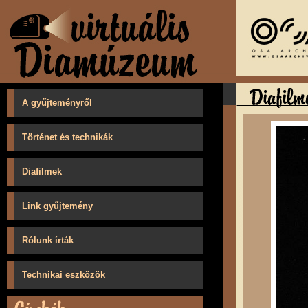
A gyűjteményről
Történet és technikák
Diafilmek
Link gyűjtemény
Rólunk írták
Technikai eszközök