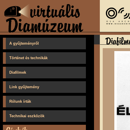
A gyűjteményről
Történet és technikák
Diafilmek
Link gyűjtemény
Rólunk írták
Technikai eszközök