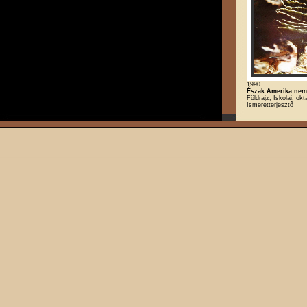
1990
Észak Amerika nemz
Földrajz, Iskolai, okt
Ismeretterjesztő