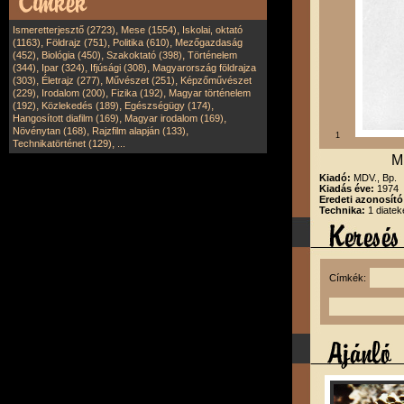
,
,
Ismeretterjesztő (2723)
Mese (1554)
Iskolai, oktató
,
,
,
(1163)
Földrajz (751)
Politika (610)
Mezőgazdaság
,
,
,
(452)
Biológia (450)
Szakoktató (398)
Történelem
,
,
,
(344)
Ipar (324)
Ifjúsági (308)
Magyarország földrajza
,
,
,
(303)
Életrajz (277)
Művészet (251)
Képzőművészet
,
,
,
(229)
Irodalom (200)
Fizika (192)
Magyar történelem
,
,
,
(192)
Közlekedés (189)
Egészségügy (174)
,
,
Hangosított diafilm (169)
Magyar irodalom (169)
,
,
Növénytan (168)
Rajzfilm alapján (133)
1
,
Technikatörténet (129)
...
Mu
Kiadó:
MDV., Bp.
Kiadás éve:
1974
Eredeti azonosít
Technika:
1 diatek
Címkék: