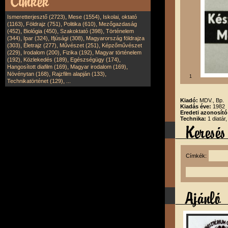
,
,
Ismeretterjesztő (2723)
Mese (1554)
Iskolai, oktató
,
,
,
(1163)
Földrajz (751)
Politika (610)
Mezőgazdaság
,
,
,
(452)
Biológia (450)
Szakoktató (398)
Történelem
,
,
,
(344)
Ipar (324)
Ifjúsági (308)
Magyarország földrajza
,
,
,
(303)
Életrajz (277)
Művészet (251)
Képzőművészet
,
,
,
(229)
Irodalom (200)
Fizika (192)
Magyar történelem
,
,
,
(192)
Közlekedés (189)
Egészségügy (174)
,
,
Hangosított diafilm (169)
Magyar irodalom (169)
,
,
Növénytan (168)
Rajzfilm alapján (133)
1
,
Technikatörténet (129)
...
Kiadó:
MDV., Bp.
Kiadás éve:
1982
Eredeti azonosító
Technika:
1 diatár,
Címkék: