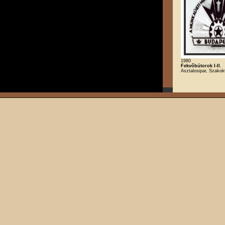
1980
Fekvőbútorok I-II.
Asztalosipar, Szakok