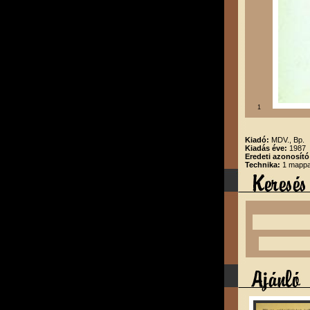
1
Kiadó:
MDV., Bp.
Kiadás éve:
1987
Eredeti azonosító
Technika:
1 mappa,