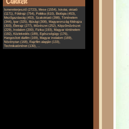
,
,
Ismeretterjesztő (2723)
Mese (1554)
Iskolai, oktató
,
,
,
,
(1171)
Földrajz (754)
Politika (610)
Biológia (453)
,
,
Mezőgazdaság (453)
Szakoktató (398)
Történelem
,
,
,
(344)
Ipar (325)
Ifjúsági (308)
Magyarország földrajza
,
,
,
(303)
Életrajz (277)
Művészet (252)
Képzőművészet
,
,
,
(229)
Irodalom (200)
Fizika (193)
Magyar történelem
,
,
,
(192)
Közlekedés (189)
Egészségügy (176)
,
,
Hangosított diafilm (169)
Magyar irodalom (169)
,
,
Növénytan (168)
Rajzfilm alapján (133)
,
Technikatörténet (130)
...