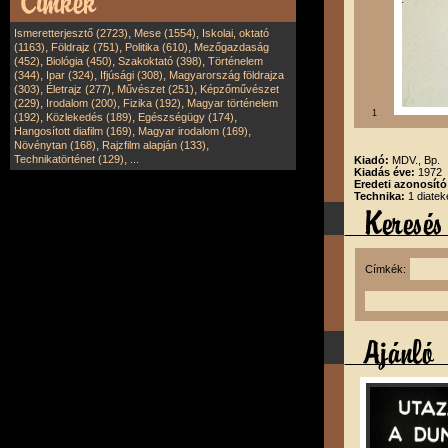
,
,
Ismeretterjesztő (2723)
Mese (1554)
Iskolai, oktató
,
,
,
(1163)
Földrajz (751)
Politika (610)
Mezőgazdaság
,
,
,
(452)
Biológia (450)
Szakoktató (398)
Történelem
,
,
,
(344)
Ipar (324)
Ifjúsági (308)
Magyarország földrajza
,
,
,
(303)
Életrajz (277)
Művészet (251)
Képzőművészet
,
,
,
(229)
Irodalom (200)
Fizika (192)
Magyar történelem
1
,
,
,
(192)
Közlekedés (189)
Egészségügy (174)
,
,
Hangosított diafilm (169)
Magyar irodalom (169)
,
,
Növénytan (168)
Rajzfilm alapján (133)
,
Technikatörténet (129)
...
Kiadó:
MDV., Bp.
Kiadás éve:
1972
Eredeti azonosít
Technika:
1 diatek
Címkék: