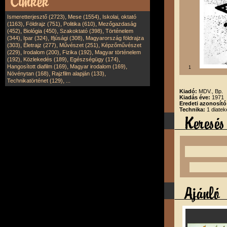
,
,
Ismeretterjesztő (2723)
Mese (1554)
Iskolai, oktató
,
,
,
(1163)
Földrajz (751)
Politika (610)
Mezőgazdaság
,
,
,
(452)
Biológia (450)
Szakoktató (398)
Történelem
,
,
,
(344)
Ipar (324)
Ifjúsági (308)
Magyarország földrajza
,
,
,
(303)
Életrajz (277)
Művészet (251)
Képzőművészet
,
,
,
(229)
Irodalom (200)
Fizika (192)
Magyar történelem
,
,
,
(192)
Közlekedés (189)
Egészségügy (174)
,
,
Hangosított diafilm (169)
Magyar irodalom (169)
1
,
,
Növénytan (168)
Rajzfilm alapján (133)
,
Technikatörténet (129)
...
Kiadó:
MDV., Bp.
Kiadás éve:
1971
Eredeti azonosít
Technika:
1 diatek