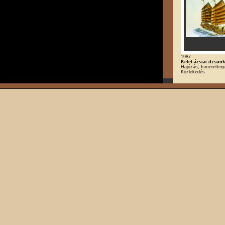
1987
Kelet-ázsiai dzsun
Hajózás, Ismeretterj
Közlekedés