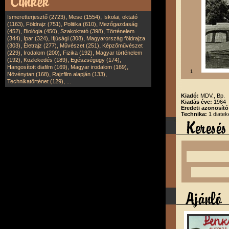
,
,
Ismeretterjesztő (2723)
Mese (1554)
Iskolai, oktató
,
,
,
(1163)
Földrajz (751)
Politika (610)
Mezőgazdaság
,
,
,
(452)
Biológia (450)
Szakoktató (398)
Történelem
,
,
,
(344)
Ipar (324)
Ifjúsági (308)
Magyarország földrajza
,
,
,
(303)
Életrajz (277)
Művészet (251)
Képzőművészet
,
,
,
(229)
Irodalom (200)
Fizika (192)
Magyar történelem
,
,
,
(192)
Közlekedés (189)
Egészségügy (174)
,
,
Hangosított diafilm (169)
Magyar irodalom (169)
1
,
,
Növénytan (168)
Rajzfilm alapján (133)
,
Technikatörténet (129)
...
Kiadó:
MDV., Bp.
Kiadás éve:
1964
Eredeti azonosít
Technika:
1 diatek