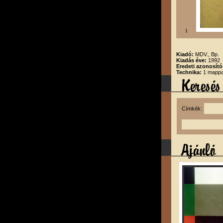
1
Kiadó:
MDV., Bp.
Kiadás éve:
1992
Eredeti azonosító
Technika:
1 mappa
Címkék: