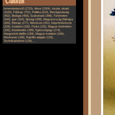
,
,
Ismeretterjesztő (2723)
Mese (1554)
Iskolai, oktató
,
,
,
(1163)
Földrajz (751)
Politika (610)
Mezőgazdaság
,
,
,
(452)
Biológia (450)
Szakoktató (398)
Történelem
,
,
,
(344)
Ipar (324)
Ifjúsági (308)
Magyarország földrajza
,
,
,
(303)
Életrajz (277)
Művészet (251)
Képzőművészet
,
,
,
(229)
Irodalom (200)
Fizika (192)
Magyar történelem
,
,
,
(192)
Közlekedés (189)
Egészségügy (174)
,
,
Hangosított diafilm (169)
Magyar irodalom (169)
,
,
Növénytan (168)
Rajzfilm alapján (133)
,
Technikatörténet (129)
...