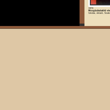
1974
Mozgásátalakító el
Iskolai, oktató, Szak