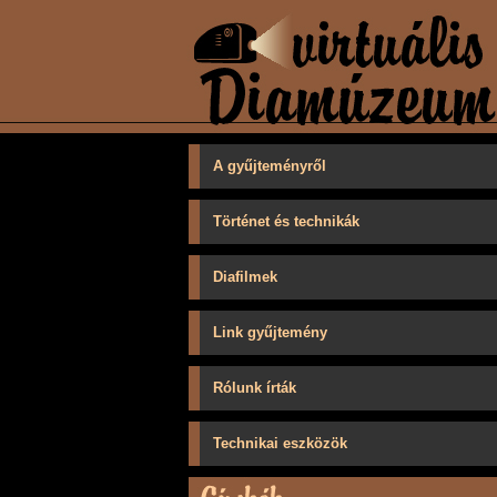
A gyűjteményről
Történet és technikák
Diafilmek
Link gyűjtemény
Rólunk írták
Technikai eszközök