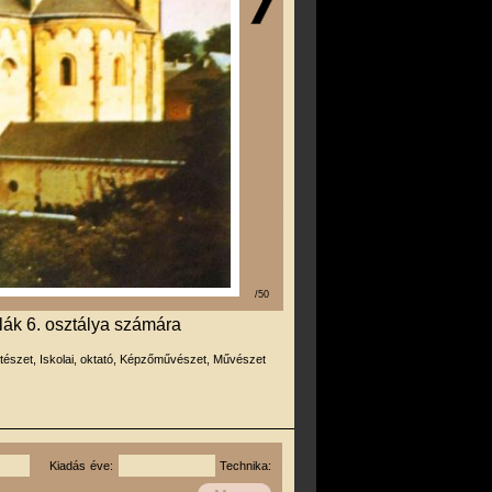
/50
lák 6. osztálya számára
tészet, Iskolai, oktató, Képzőművészet, Művészet
Kiadás éve:
Technika: