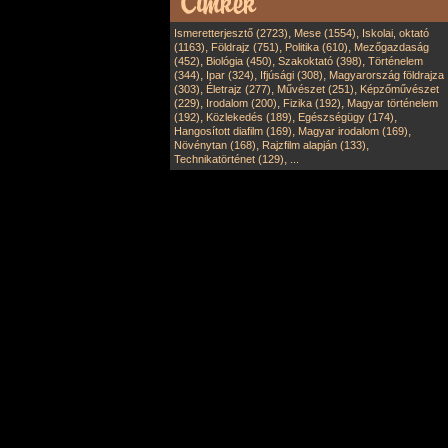
,
,
Ismeretterjesztő (2723)
Mese (1554)
Iskolai, oktató
,
,
,
(1163)
Földrajz (751)
Politika (610)
Mezőgazdaság
,
,
,
(452)
Biológia (450)
Szakoktató (398)
Történelem
,
,
,
(344)
Ipar (324)
Ifjúsági (308)
Magyarország földrajza
,
,
,
(303)
Életrajz (277)
Művészet (251)
Képzőművészet
,
,
,
(229)
Irodalom (200)
Fizika (192)
Magyar történelem
,
,
,
(192)
Közlekedés (189)
Egészségügy (174)
,
,
Hangosított diafilm (169)
Magyar irodalom (169)
,
,
Növénytan (168)
Rajzfilm alapján (133)
,
Technikatörténet (129)
...