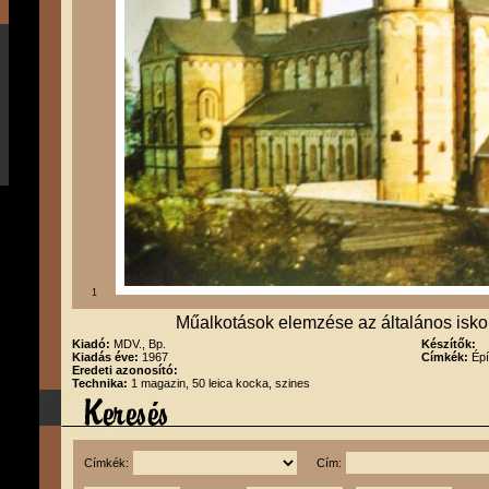
1
Műalkotások elemzése az általános isko
Kiadó:
MDV., Bp.
Készítők:
Kiadás éve:
1967
Címkék:
Épí
Eredeti azonosító:
Technika:
1 magazin, 50 leica kocka, szines
Címkék:
Cím: