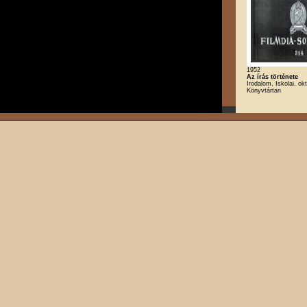
1952
Az írás története
Irodalom, Iskolai, okt
Könyvtártan