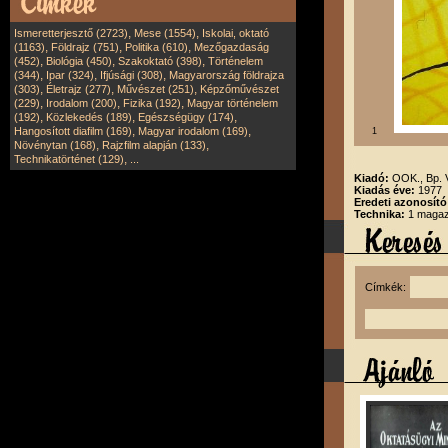
,
,
Ismeretterjesztő (2723)
Mese (1554)
Iskolai, oktató
,
,
,
(1163)
Földrajz (751)
Politika (610)
Mezőgazdaság
,
,
,
(452)
Biológia (450)
Szakoktató (398)
Történelem
,
,
,
(344)
Ipar (324)
Ifjúsági (308)
Magyarország földrajza
,
,
,
(303)
Életrajz (277)
Művészet (251)
Képzőművészet
,
,
,
(229)
Irodalom (200)
Fizika (192)
Magyar történelem
,
,
,
(192)
Közlekedés (189)
Egészségügy (174)
,
,
Hangosított diafilm (169)
Magyar irodalom (169)
1
,
,
Növénytan (168)
Rajzfilm alapján (133)
,
Technikatörténet (129)
...
Kiadó:
OOK., Bp.
Kiadás éve:
1977
Eredeti azonosító
Technika:
1 magazi
Címkék: