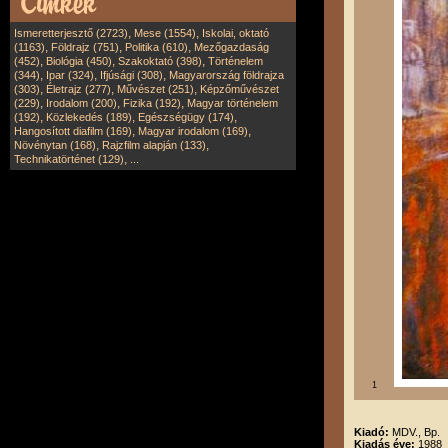
,
,
Ismeretterjesztő (2723)
Mese (1554)
Iskolai, oktató
,
,
,
(1163)
Földrajz (751)
Politika (610)
Mezőgazdaság
,
,
,
(452)
Biológia (450)
Szakoktató (398)
Történelem
,
,
,
(344)
Ipar (324)
Ifjúsági (308)
Magyarország földrajza
,
,
,
(303)
Életrajz (277)
Művészet (251)
Képzőművészet
,
,
,
(229)
Irodalom (200)
Fizika (192)
Magyar történelem
,
,
,
(192)
Közlekedés (189)
Egészségügy (174)
,
,
Hangosított diafilm (169)
Magyar irodalom (169)
,
,
Növénytan (168)
Rajzfilm alapján (133)
,
Technikatörténet (129)
...
1
Kiadó:
MDV., Bp.
Kiadás éve:
1988