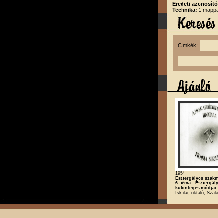
Eredeti azonosító
Technika:
1 mappa,
Címkék:
1954
Esztergályos szakm
6. téma : Esztergál
különleges módjai
Iskolai, oktató, Szak