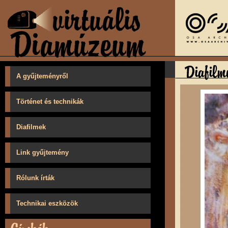
A gyűjteményről
Történet és technikák
Diafilmek
Link gyűjtemény
Rólunk írták
Technikai eszközök