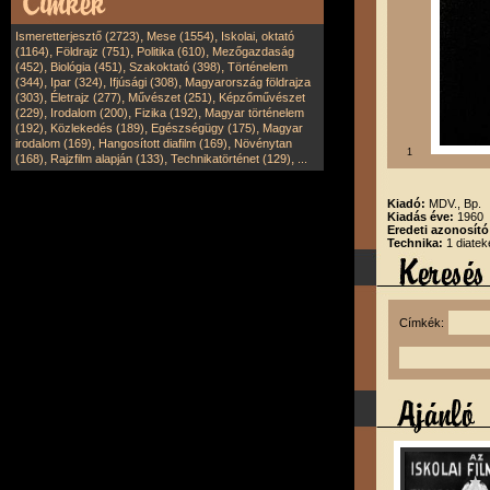
,
,
Ismeretterjesztő (2723)
Mese (1554)
Iskolai, oktató
,
,
,
(1164)
Földrajz (751)
Politika (610)
Mezőgazdaság
,
,
,
(452)
Biológia (451)
Szakoktató (398)
Történelem
,
,
,
(344)
Ipar (324)
Ifjúsági (308)
Magyarország földrajza
,
,
,
(303)
Életrajz (277)
Művészet (251)
Képzőművészet
,
,
,
(229)
Irodalom (200)
Fizika (192)
Magyar történelem
,
,
,
(192)
Közlekedés (189)
Egészségügy (175)
Magyar
,
,
irodalom (169)
Hangosított diafilm (169)
Növénytan
1
,
,
,
(168)
Rajzfilm alapján (133)
Technikatörténet (129)
...
Kiadó:
MDV., Bp.
Kiadás éve:
1960
Eredeti azonosít
Technika:
1 diatek
Címkék: