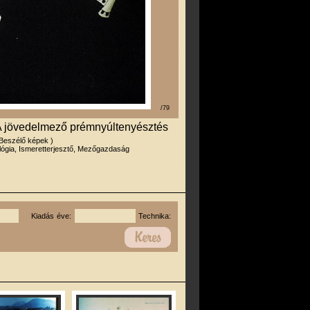
/79
 A jövedelmező prémnyúltenyésztés
 Beszélő képek )
lógia, Ismeretterjesztő, Mezőgazdaság
Kiadás éve:
Technika: