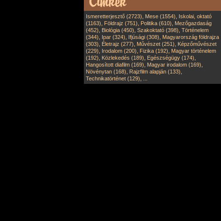
,
,
Ismeretterjesztő (2723)
Mese (1554)
Iskolai, oktató
,
,
,
(1163)
Földrajz (751)
Politika (610)
Mezőgazdaság
,
,
,
(452)
Biológia (450)
Szakoktató (398)
Történelem
,
,
,
(344)
Ipar (324)
Ifjúsági (308)
Magyarország földrajza
,
,
,
(303)
Életrajz (277)
Művészet (251)
Képzőművészet
,
,
,
(229)
Irodalom (200)
Fizika (192)
Magyar történelem
,
,
,
(192)
Közlekedés (189)
Egészségügy (174)
,
,
Hangosított diafilm (169)
Magyar irodalom (169)
,
,
Növénytan (168)
Rajzfilm alapján (133)
,
Technikatörténet (129)
...