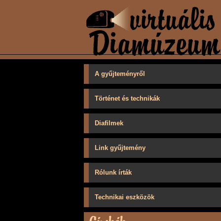
A gyűjteményről
Történet és technikák
Diafilmek
Link gyűjtemény
Rólunk írták
Technikai eszközök