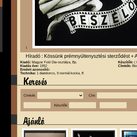
1
Híradó : Kössünk prémnyúltenysztési sterződést +
Kiadó:
Magyar Fotó Dia-osztálya, Bp.
Készítők:
(
Kiadás éve:
1952
Címkék:
Bio
Eredeti azonosító:
Technika:
1 diatekercs, 9 normál kocka, ff.
Címkék:
Cím:
Készítők: