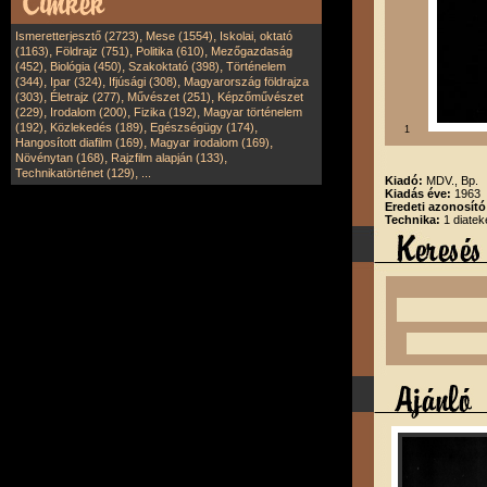
,
,
Ismeretterjesztő (2723)
Mese (1554)
Iskolai, oktató
,
,
,
(1163)
Földrajz (751)
Politika (610)
Mezőgazdaság
,
,
,
(452)
Biológia (450)
Szakoktató (398)
Történelem
,
,
,
(344)
Ipar (324)
Ifjúsági (308)
Magyarország földrajza
,
,
,
(303)
Életrajz (277)
Művészet (251)
Képzőművészet
,
,
,
(229)
Irodalom (200)
Fizika (192)
Magyar történelem
,
,
,
(192)
Közlekedés (189)
Egészségügy (174)
1
,
,
Hangosított diafilm (169)
Magyar irodalom (169)
,
,
Növénytan (168)
Rajzfilm alapján (133)
,
Technikatörténet (129)
...
Kiadó:
MDV., Bp.
Kiadás éve:
1963
Eredeti azonosító
Technika:
1 diatek