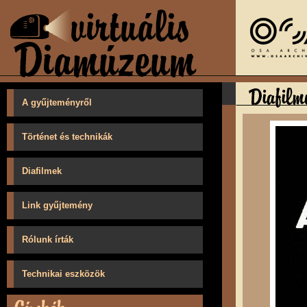
A gyűjteményről
Történet és technikák
Diafilmek
Link gyűjtemény
Rólunk írták
Technikai eszközök