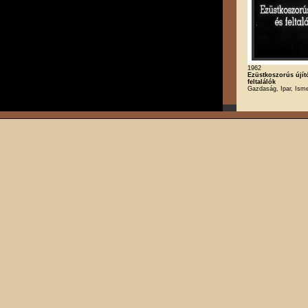
1962
Ezüstkoszorús újít
feltalálók
Gazdaság, Ipar, Isme