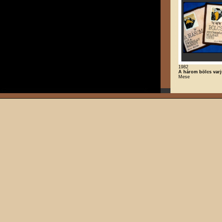
1982
A három bölcs var
Mese