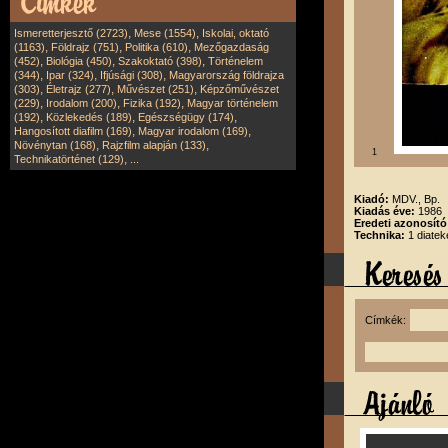
,
,
Ismeretterjesztő (2723)
Mese (1554)
Iskolai, oktató
,
,
,
(1163)
Földrajz (751)
Politika (610)
Mezőgazdaság
,
,
,
(452)
Biológia (450)
Szakoktató (398)
Történelem
,
,
,
(344)
Ipar (324)
Ifjúsági (308)
Magyarország földrajza
,
,
,
(303)
Életrajz (277)
Művészet (251)
Képzőművészet
,
,
,
(229)
Irodalom (200)
Fizika (192)
Magyar történelem
,
,
,
(192)
Közlekedés (189)
Egészségügy (174)
,
,
Hangosított diafilm (169)
Magyar irodalom (169)
,
,
Növénytan (168)
Rajzfilm alapján (133)
1
,
Technikatörténet (129)
...
Kiadó:
MDV., Bp.
Kiadás éve:
1986
Eredeti azonosít
Technika:
1 diatek
Címkék: