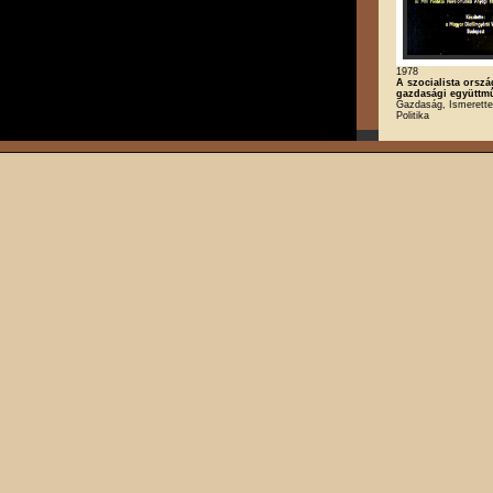
1978
A szocialista orsz
gazdasági együttm
Gazdaság, Ismerette
Politika