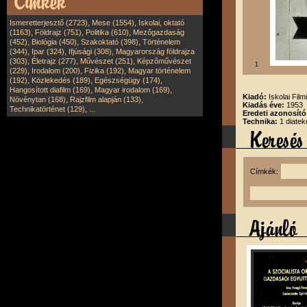
,
,
Ismeretterjesztő (2723)
Mese (1554)
Iskolai, oktató
,
,
,
(1163)
Földrajz (751)
Politika (610)
Mezőgazdaság
,
,
,
(452)
Biológia (450)
Szakoktató (398)
Történelem
,
,
,
(344)
Ipar (324)
Ifjúsági (308)
Magyarország földrajza
,
,
,
(303)
Életrajz (277)
Művészet (251)
Képzőművészet
1
,
,
,
(229)
Irodalom (200)
Fizika (192)
Magyar történelem
,
,
,
(192)
Közlekedés (189)
Egészségügy (174)
,
,
Hangosított diafilm (169)
Magyar irodalom (169)
Kiadó:
Iskolai Film
,
,
Növénytan (168)
Rajzfilm alapján (133)
Kiadás éve:
1953
,
Technikatörténet (129)
...
Eredeti azonosító
Technika:
1 diatek
Címkék: