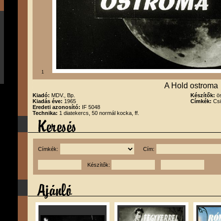
1
A Hold ostroma
Kiadó:
MDV., Bp.
Készítők:
ö
Kiadás éve:
1965
Címkék:
Csi
Eredeti azonosító:
IF 5048
Technika:
1 diatekercs, 50 normál kocka, ff.
Címkék:
Cím:
Készítők: