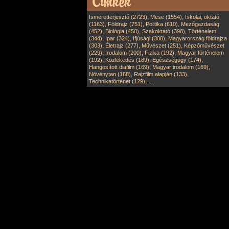
,
,
Ismeretterjesztő (2723)
Mese (1554)
Iskolai, oktató
,
,
,
(1163)
Földrajz (751)
Politika (610)
Mezőgazdaság
,
,
,
(452)
Biológia (450)
Szakoktató (398)
Történelem
,
,
,
(344)
Ipar (324)
Ifjúsági (308)
Magyarország földrajza
,
,
,
(303)
Életrajz (277)
Művészet (251)
Képzőművészet
,
,
,
(229)
Irodalom (200)
Fizika (192)
Magyar történelem
,
,
,
(192)
Közlekedés (189)
Egészségügy (174)
,
,
Hangosított diafilm (169)
Magyar irodalom (169)
,
,
Növénytan (168)
Rajzfilm alapján (133)
,
Technikatörténet (129)
...