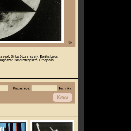
/50
sszeáll. Sinka József szerk. Bartha Lajos
llagászat, Ismeretterjesztő, Űrhajózás
Kiadás éve:
Technika: