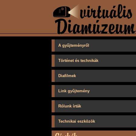
A gyűjteményről
Történet és technikák
Diafilmek
Link gyűjtemény
Rólunk írták
Technikai eszközök