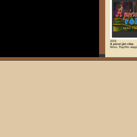
2019
A pórul járt róka
Mese, Rajzfilm alapj