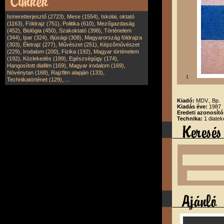
,
,
Ismeretterjesztő (2723)
Mese (1554)
Iskolai, oktató
,
,
,
(1163)
Földrajz (751)
Politika (610)
Mezőgazdaság
,
,
,
(452)
Biológia (450)
Szakoktató (398)
Történelem
,
,
,
(344)
Ipar (324)
Ifjúsági (308)
Magyarország földrajza
,
,
,
(303)
Életrajz (277)
Művészet (251)
Képzőművészet
,
,
,
(229)
Irodalom (200)
Fizika (192)
Magyar történelem
,
,
,
(192)
Közlekedés (189)
Egészségügy (174)
,
,
Hangosított diafilm (169)
Magyar irodalom (169)
,
,
Növénytan (168)
Rajzfilm alapján (133)
1
,
Technikatörténet (129)
...
Kiadó:
MDV., Bp.
Kiadás éve:
1987
Eredeti azonosít
Technika:
1 diatek