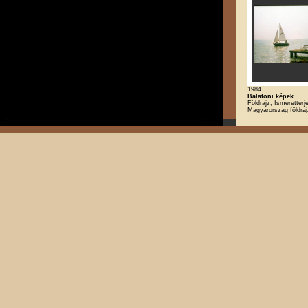
1984
Balatoni képek
Földrajz, Ismeretterj
Magyarország földra