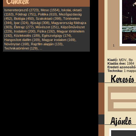
,
,
Ismeretterjesztő (2723)
Mese (1554)
Iskolai, oktató
,
,
,
(1163)
Földrajz (751)
Politika (610)
Mezőgazdaság
,
,
,
(452)
Biológia (450)
Szakoktató (398)
Történelem
,
,
,
(344)
Ipar (324)
Ifjúsági (308)
Magyarország földrajza
,
,
,
(303)
Életrajz (277)
Művészet (251)
Képzőművészet
,
,
,
(229)
Irodalom (200)
Fizika (192)
Magyar történelem
,
,
,
(192)
Közlekedés (189)
Egészségügy (174)
,
,
Hangosított diafilm (169)
Magyar irodalom (169)
,
,
Növénytan (168)
Rajzfilm alapján (133)
1
,
Technikatörténet (129)
...
Kiadó:
MDV., Bp.
Kiadás éve:
1984
Eredeti azonosító
Technika:
1 mappa,