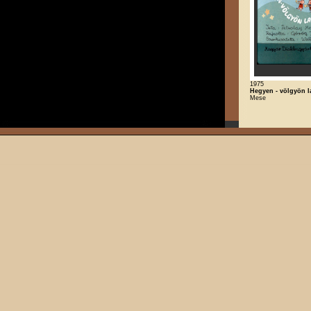
1975
Hegyen - völgyön 
Mese