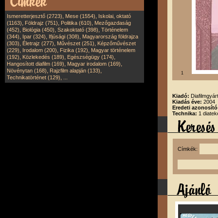
,
,
Ismeretterjesztő (2723)
Mese (1554)
Iskolai, oktató
,
,
,
(1163)
Földrajz (751)
Politika (610)
Mezőgazdaság
,
,
,
(452)
Biológia (450)
Szakoktató (398)
Történelem
,
,
,
(344)
Ipar (324)
Ifjúsági (308)
Magyarország földrajza
,
,
,
(303)
Életrajz (277)
Művészet (251)
Képzőművészet
,
,
,
(229)
Irodalom (200)
Fizika (192)
Magyar történelem
,
,
,
(192)
Közlekedés (189)
Egészségügy (174)
,
,
Hangosított diafilm (169)
Magyar irodalom (169)
,
,
Növénytan (168)
Rajzfilm alapján (133)
1
,
Technikatörténet (129)
...
Kiadó:
Diafilmgyárt
Kiadás éve:
2004
Eredeti azonosító
Technika:
1 diatek
Címkék: