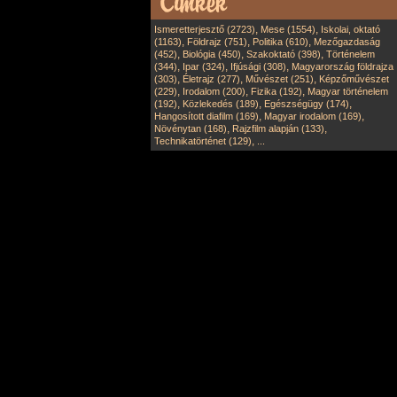
,
,
Ismeretterjesztő (2723)
Mese (1554)
Iskolai, oktató
,
,
,
(1163)
Földrajz (751)
Politika (610)
Mezőgazdaság
,
,
,
(452)
Biológia (450)
Szakoktató (398)
Történelem
,
,
,
(344)
Ipar (324)
Ifjúsági (308)
Magyarország földrajza
,
,
,
(303)
Életrajz (277)
Művészet (251)
Képzőművészet
,
,
,
(229)
Irodalom (200)
Fizika (192)
Magyar történelem
,
,
,
(192)
Közlekedés (189)
Egészségügy (174)
,
,
Hangosított diafilm (169)
Magyar irodalom (169)
,
,
Növénytan (168)
Rajzfilm alapján (133)
,
Technikatörténet (129)
...