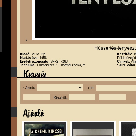
1
Hússertés-tenyész
Kiadó:
MDV., Bp.
Készítők:
í
Kiadás éve:
1958
Földművelődé
Eredeti azonosító:
SF-GI 7263
Címkék:
Áll
Technika:
1 diatekercs, 51 normál kocka, ff.
Szira Péte
Címkék:
Cím:
Készítők: