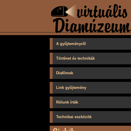
A gyűjteményről
Történet és technikák
Diafilmek
Link gyűjtemény
Rólunk írták
Technikai eszközök