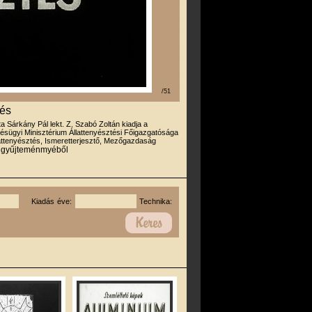
/51
tés
rta Sárkány Pál lekt. Z. Szabó Zoltán kiadja a
sügyi Minisztérium Állattenyésztési Főigazgatósága
attenyésztés, Ismeretterjesztő, Mezőgazdaság
r gyűjteménmyéből
Kiadás éve:
Technika: