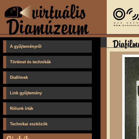
A gyűjteményről
Történet és technikák
Diafilmek
Link gyűjtemény
Rólunk írták
Technikai eszközök