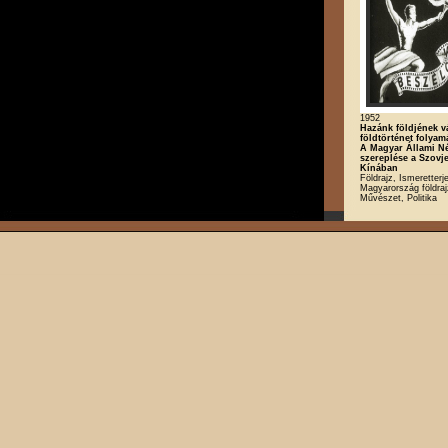
1952
Hazánk földjének vá
földtörténet folyam
A Magyar Állami Né
szereplése a Szovj
Kínában
Földrajz, Ismeretterj
Magyarország földraj
Művészet, Politika