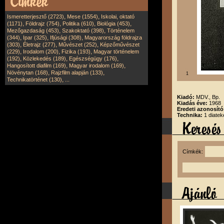
,
,
Ismeretterjesztő (2723)
Mese (1554)
Iskolai, oktató
,
,
,
,
(1171)
Földrajz (754)
Politika (610)
Biológia (453)
,
,
Mezőgazdaság (453)
Szakoktató (398)
Történelem
,
,
,
(344)
Ipar (325)
Ifjúsági (308)
Magyarország földrajza
,
,
,
(303)
Életrajz (277)
Művészet (252)
Képzőművészet
,
,
,
(229)
Irodalom (200)
Fizika (193)
Magyar történelem
,
,
,
(192)
Közlekedés (189)
Egészségügy (176)
,
,
Hangosított diafilm (169)
Magyar irodalom (169)
,
,
Növénytan (168)
Rajzfilm alapján (133)
1
,
Technikatörténet (130)
...
Kiadó:
MDV., Bp.
Kiadás éve:
1968
Eredeti azonosít
Technika:
1 diatek
Címkék: