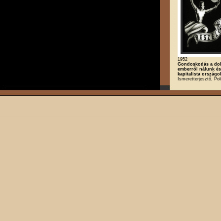
1952
Gondoskodás a do
emberről nálunk és
kapitalista ország
Ismeretterjesztő, Poli