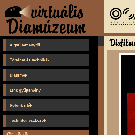
A gyűjteményről
Történet és technikák
Diafilmek
Link gyűjtemény
Rólunk írták
Technikai eszközök