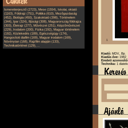
,
,
Ismeretterjesztő (2723)
Mese (1554)
Iskolai, oktató
,
,
,
(1163)
Földrajz (751)
Politika (610)
Mezőgazdaság
,
,
,
(452)
Biológia (450)
Szakoktató (398)
Történelem
,
,
,
(344)
Ipar (324)
Ifjúsági (308)
Magyarország földrajza
,
,
,
(303)
Életrajz (277)
Művészet (251)
Képzőművészet
,
,
,
(229)
Irodalom (200)
Fizika (192)
Magyar történelem
,
,
,
(192)
Közlekedés (189)
Egészségügy (174)
,
,
Hangosított diafilm (169)
Magyar irodalom (169)
1
,
,
Növénytan (168)
Rajzfilm alapján (133)
,
Technikatörténet (129)
...
Kiadó:
MDV., Bp.
Kiadás éve:
1982
Eredeti azonosít
Technika:
1 diatek