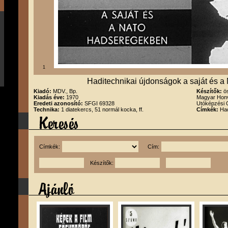
1
Haditechnikai újdonságok a saját és
Kiadó:
MDV., Bp.
Készítők:
ö
Kiadás éve:
1970
Magyar Honv
Eredeti azonosító:
SFGI 69328
Utóképzési 
Technika:
1 diatekercs, 51 normál kocka, ff.
Címkék:
Had
Címkék:
Cím:
Készítők: