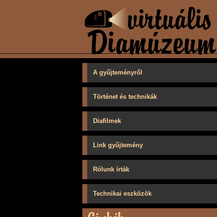
A gyűjteményről
Történet és technikák
Diafilmek
Link gyűjtemény
Rólunk írták
Technikai eszközök