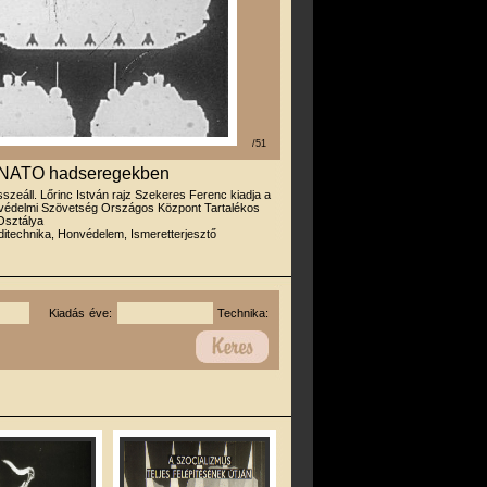
/51
 a NATO hadseregekben
sszeáll. Lőrinc István rajz Szekeres Ferenc kiadja a
édelmi Szövetség Országos Központ Tartalékos
Osztálya
itechnika, Honvédelem, Ismeretterjesztő
Kiadás éve:
Technika: