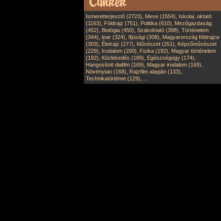
,
,
Ismeretterjesztő (2723)
Mese (1554)
Iskolai, oktató
,
,
,
(1163)
Földrajz (751)
Politika (610)
Mezőgazdaság
,
,
,
(452)
Biológia (450)
Szakoktató (398)
Történelem
,
,
,
(344)
Ipar (324)
Ifjúsági (308)
Magyarország földrajza
,
,
,
(303)
Életrajz (277)
Művészet (251)
Képzőművészet
,
,
,
(229)
Irodalom (200)
Fizika (192)
Magyar történelem
,
,
,
(192)
Közlekedés (189)
Egészségügy (174)
,
,
Hangosított diafilm (169)
Magyar irodalom (169)
,
,
Növénytan (168)
Rajzfilm alapján (133)
,
Technikatörténet (129)
...