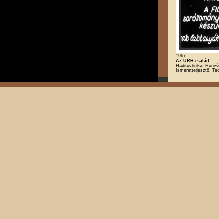
1967
Az URH-család
Haditechnika, Honvé
Ismeretterjesztő, Te