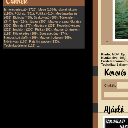
,
,
Ismeretterjesztő (2723)
Mese (1554)
Iskolai, oktató
,
,
,
(1163)
Földrajz (751)
Politika (610)
Mezőgazdaság
,
,
,
(452)
Biológia (450)
Szakoktató (398)
Történelem
,
,
,
(344)
Ipar (324)
Ifjúsági (308)
Magyarország földrajza
,
,
,
(303)
Életrajz (277)
Művészet (251)
Képzőművészet
,
,
,
(229)
Irodalom (200)
Fizika (192)
Magyar történelem
,
,
,
(192)
Közlekedés (189)
Egészségügy (174)
,
,
Hangosított diafilm (169)
Magyar irodalom (169)
,
,
1
Növénytan (168)
Rajzfilm alapján (133)
,
Technikatörténet (129)
...
Kiadó:
MDV., Bp.
Kiadás éve:
1969
Eredeti azonosít
Technika:
1 diatek
Címkék: