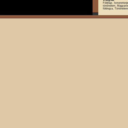
Földrajz, Ismeretter
történelem, Magyaro
földrajza, Történelem