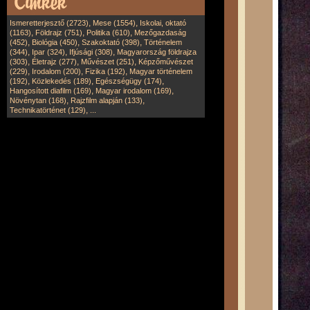
,
,
Ismeretterjesztő (2723)
Mese (1554)
Iskolai, oktató
,
,
,
(1163)
Földrajz (751)
Politika (610)
Mezőgazdaság
,
,
,
(452)
Biológia (450)
Szakoktató (398)
Történelem
,
,
,
(344)
Ipar (324)
Ifjúsági (308)
Magyarország földrajza
,
,
,
(303)
Életrajz (277)
Művészet (251)
Képzőművészet
,
,
,
(229)
Irodalom (200)
Fizika (192)
Magyar történelem
,
,
,
(192)
Közlekedés (189)
Egészségügy (174)
,
,
Hangosított diafilm (169)
Magyar irodalom (169)
,
,
Növénytan (168)
Rajzfilm alapján (133)
,
Technikatörténet (129)
...