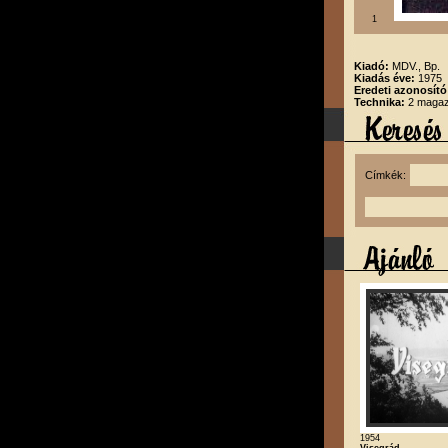
1
Kiadó:
MDV., Bp.
Kiadás éve:
1975
Eredeti azonosító
Technika:
2 magazi
Címkék:
1954
Visegrád