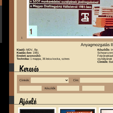
1
Anyagmozgatás III
Kiadó:
MDV., Bp.
Készítők:
í
Kiadás éve:
1981
Schwarczenb
Eredeti azonosító:
Folyóiratki
Technika:
1 mappa, 36 leica kocka, szines
osztályának
Címkék:
Bal
Címkék:
Cím:
Készítők: