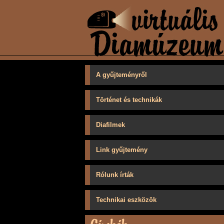
A gyűjteményről
Történet és technikák
Diafilmek
Link gyűjtemény
Rólunk írták
Technikai eszközök