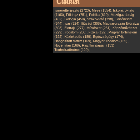
,
,
Ismeretterjesztő (2723)
Mese (1554)
Iskolai, oktató
,
,
,
(1163)
Földrajz (751)
Politika (610)
Mezőgazdaság
,
,
,
(452)
Biológia (450)
Szakoktató (398)
Történelem
,
,
,
(344)
Ipar (324)
Ifjúsági (308)
Magyarország földrajza
,
,
,
(303)
Életrajz (277)
Művészet (251)
Képzőművészet
,
,
,
(229)
Irodalom (200)
Fizika (192)
Magyar történelem
,
,
,
(192)
Közlekedés (189)
Egészségügy (174)
,
,
Hangosított diafilm (169)
Magyar irodalom (169)
,
,
Növénytan (168)
Rajzfilm alapján (133)
,
Technikatörténet (129)
...