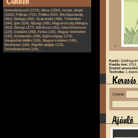
,
,
Ismeretterjesztő (2723)
Mese (1554)
Iskolai, oktató
,
,
,
(1163)
Földrajz (751)
Politika (610)
Mezőgazdaság
,
,
,
(452)
Biológia (450)
Szakoktató (398)
Történelem
,
,
,
(344)
Ipar (324)
Ifjúsági (308)
Magyarország földrajza
,
,
,
(303)
Életrajz (277)
Művészet (251)
Képzőművészet
,
,
,
(229)
Irodalom (200)
Fizika (192)
Magyar történelem
,
,
,
(192)
Közlekedés (189)
Egészségügy (174)
,
,
Hangosított diafilm (169)
Magyar irodalom (169)
,
,
Növénytan (168)
Rajzfilm alapján (133)
1
,
Technikatörténet (129)
...
Kiadó:
Diafilmgyárt
Kiadás éve:
2014
Eredeti azonosító
Technika:
1 diatek
Címkék: