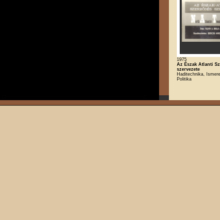
1975
Az Észak Atlanti S
szervezete
Haditechnika, Ismere
Politika