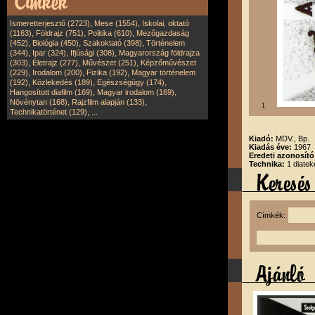
,
,
Ismeretterjesztő (2723)
Mese (1554)
Iskolai, oktató
,
,
,
(1163)
Földrajz (751)
Politika (610)
Mezőgazdaság
,
,
,
(452)
Biológia (450)
Szakoktató (398)
Történelem
,
,
,
(344)
Ipar (324)
Ifjúsági (308)
Magyarország földrajza
,
,
,
(303)
Életrajz (277)
Művészet (251)
Képzőművészet
,
,
,
(229)
Irodalom (200)
Fizika (192)
Magyar történelem
,
,
,
(192)
Közlekedés (189)
Egészségügy (174)
,
,
Hangosított diafilm (169)
Magyar irodalom (169)
,
,
Növénytan (168)
Rajzfilm alapján (133)
1
,
Technikatörténet (129)
...
Kiadó:
MDV., Bp.
Kiadás éve:
1967
Eredeti azonosít
Technika:
1 diatek
Címkék: