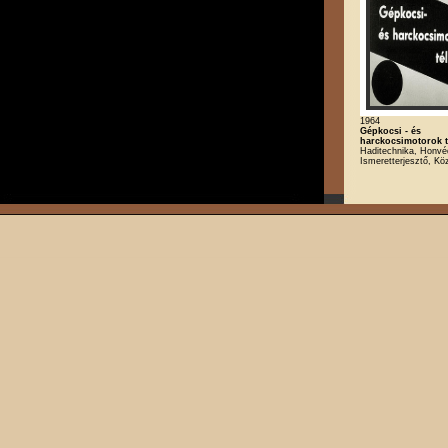
1964
Gépkocsi - és
harckocsimotorok té
Haditechnika, Honvé
Ismeretterjesztő, Kö