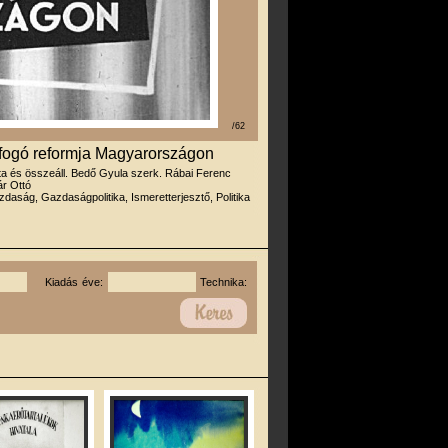
/62
tfogó reformja Magyarországon
rta és összeáll. Bedő Gyula szerk. Rábai Ferenc
ár Ottó
daság, Gazdaságpolitika, Ismeretterjesztő, Politika
Kiadás éve:
Technika: