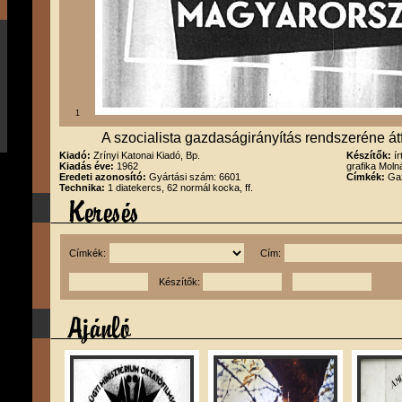
1
A szocialista gazdaságirányítás rendszeréne á
Kiadó:
Zrínyi Katonai Kiadó, Bp.
Készítők:
í
Kiadás éve:
1962
grafika Moln
Eredeti azonosító:
Gyártási szám: 6601
Címkék:
Gaz
Technika:
1 diatekercs, 62 normál kocka, ff.
Címkék:
Cím:
Készítők: