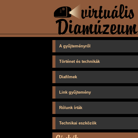
A gyűjteményről
Történet és technikák
Diafilmek
Link gyűjtemény
Rólunk írták
Technikai eszközök