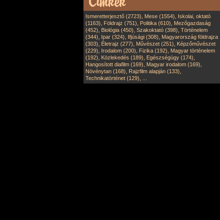
,
,
Ismeretterjesztő (2723)
Mese (1554)
Iskolai, oktató
,
,
,
(1163)
Földrajz (751)
Politika (610)
Mezőgazdaság
,
,
,
(452)
Biológia (450)
Szakoktató (398)
Történelem
,
,
,
(344)
Ipar (324)
Ifjúsági (308)
Magyarország földrajza
,
,
,
(303)
Életrajz (277)
Művészet (251)
Képzőművészet
,
,
,
(229)
Irodalom (200)
Fizika (192)
Magyar történelem
,
,
,
(192)
Közlekedés (189)
Egészségügy (174)
,
,
Hangosított diafilm (169)
Magyar irodalom (169)
,
,
Növénytan (168)
Rajzfilm alapján (133)
,
Technikatörténet (129)
...