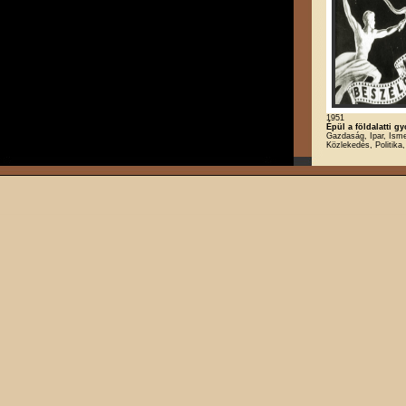
1951
Épül a földalatti g
Gazdaság, Ipar, Isme
Közlekedés, Politika,