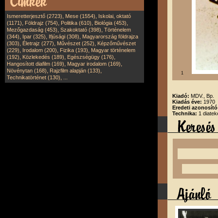
,
,
Ismeretterjesztő (2723)
Mese (1554)
Iskolai, oktató
,
,
,
,
(1171)
Földrajz (754)
Politika (610)
Biológia (453)
,
,
Mezőgazdaság (453)
Szakoktató (398)
Történelem
,
,
,
(344)
Ipar (325)
Ifjúsági (308)
Magyarország földrajza
,
,
,
(303)
Életrajz (277)
Művészet (252)
Képzőművészet
,
,
,
(229)
Irodalom (200)
Fizika (193)
Magyar történelem
,
,
,
(192)
Közlekedés (189)
Egészségügy (176)
,
,
Hangosított diafilm (169)
Magyar irodalom (169)
,
,
Növénytan (168)
Rajzfilm alapján (133)
1
,
Technikatörténet (130)
...
Kiadó:
MDV., Bp.
Kiadás éve:
1970
Eredeti azonosít
Technika:
1 diatek