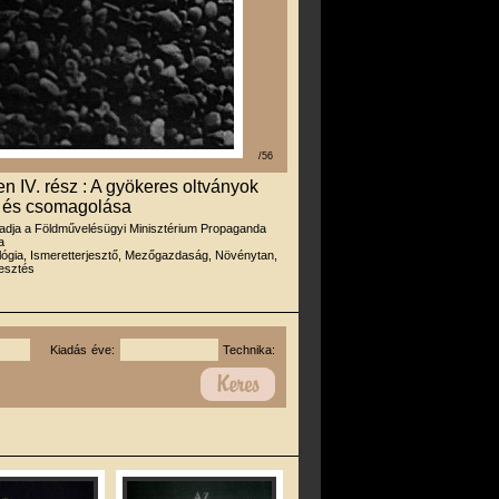
/56
n IV. rész : A gyökeres oltványok
a és csomagolása
iadja a Földművelésügyi Minisztérium Propaganda
a
lógia, Ismeretterjesztő, Mezőgazdaság, Növénytan,
esztés
Kiadás éve:
Technika: