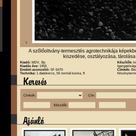
1
A szőlőoltvány-termesztés agrotechnikája képekbe
kiszedése, osztályozása, tárolás
Kiadó:
MDV., Bp.
Készítők:
k
Kiadás éve:
1956
Igazgatóság
Eredeti azonosító:
SF 6470
Címkék:
Bio
Technika:
1 diatekercs, 56 normál kocka, ff.
Növényterm
Címkék:
Cím:
Készítők: