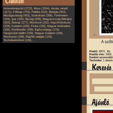
,
,
Ismeretterjesztő (2723)
Mese (1554)
Iskolai, oktató
,
,
,
,
(1171)
Földrajz (754)
Politika (610)
Biológia (453)
,
,
Mezőgazdaság (453)
Szakoktató (398)
Történelem
,
,
,
(344)
Ipar (325)
Ifjúsági (308)
Magyarország földrajza
,
,
,
(303)
Életrajz (277)
Művészet (252)
Képzőművészet
,
,
,
(229)
Irodalom (200)
Fizika (193)
Magyar történelem
,
,
,
(192)
Közlekedés (189)
Egészségügy (176)
,
,
Hangosított diafilm (169)
Magyar irodalom (169)
1
,
,
Növénytan (168)
Rajzfilm alapján (133)
,
Technikatörténet (130)
...
A szől
Kiadó:
MDV., Bp.
Kiadás éve:
1956
Eredeti azonosít
Technika:
1 diatek