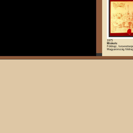
1975
Miskolc
Földrajz, Ismeretterj
Magyarország földra