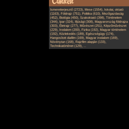
,
,
Ismeretterjesztő (2723)
Mese (1554)
Iskolai, oktató
,
,
,
(1163)
Földrajz (751)
Politika (610)
Mezőgazdaság
,
,
,
(452)
Biológia (450)
Szakoktató (398)
Történelem
,
,
,
(344)
Ipar (324)
Ifjúsági (308)
Magyarország földrajza
,
,
,
(303)
Életrajz (277)
Művészet (251)
Képzőművészet
,
,
,
(229)
Irodalom (200)
Fizika (192)
Magyar történelem
,
,
,
(192)
Közlekedés (189)
Egészségügy (174)
,
,
Hangosított diafilm (169)
Magyar irodalom (169)
,
,
Növénytan (168)
Rajzfilm alapján (133)
,
Technikatörténet (129)
...