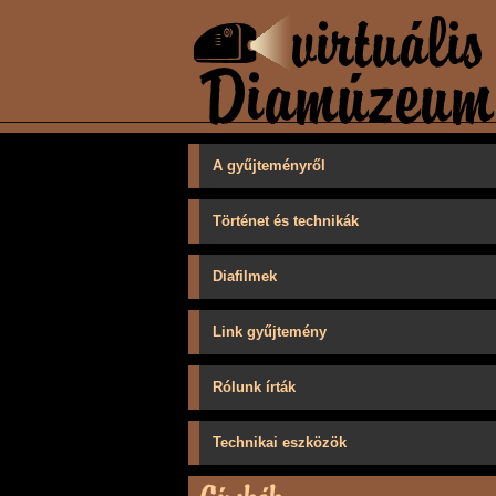
A gyűjteményről
Történet és technikák
Diafilmek
Link gyűjtemény
Rólunk írták
Technikai eszközök