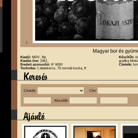
1
Magyar bor és gyüm
Kiadó:
MDV., Bp.
Készítők:
ö
Kiadás éve:
1961
grafika Moln
Eredeti azonosító:
IF 9093
Címkék:
Is
Technika:
1 diatekercs, 75 normál kocka, ff.
Címkék:
Cím:
Készítők: