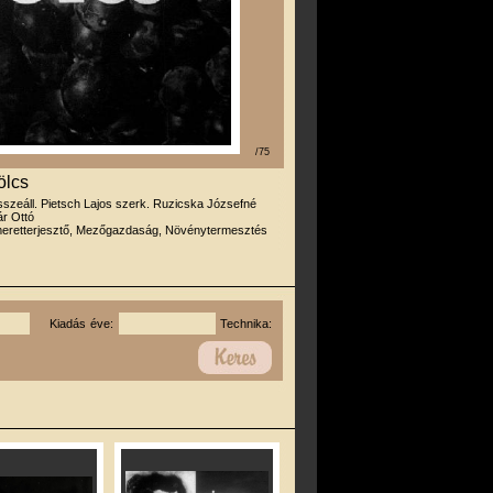
/75
ölcs
sszeáll. Pietsch Lajos szerk. Ruzicska Józsefné
ár Ottó
meretterjesztő, Mezőgazdaság, Növénytermesztés
Kiadás éve:
Technika: