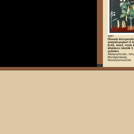
1967
Olvasás környezeti
veteményeskert A 
Erdő, mező, vizek á
általános iskolák 3.
számára
Állattenyésztés, Iskol
Mezőgazdaság,
Növénytermesztés