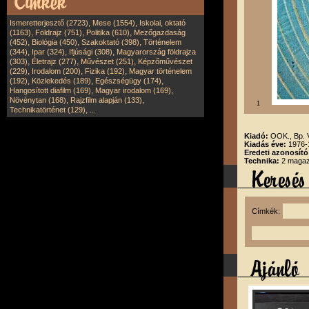
,
,
Ismeretterjesztő (2723)
Mese (1554)
Iskolai, oktató
,
,
,
(1163)
Földrajz (751)
Politika (610)
Mezőgazdaság
,
,
,
(452)
Biológia (450)
Szakoktató (398)
Történelem
,
,
,
(344)
Ipar (324)
Ifjúsági (308)
Magyarország földrajza
,
,
,
(303)
Életrajz (277)
Művészet (251)
Képzőművészet
,
,
,
(229)
Irodalom (200)
Fizika (192)
Magyar történelem
,
,
,
(192)
Közlekedés (189)
Egészségügy (174)
,
,
Hangosított diafilm (169)
Magyar irodalom (169)
,
,
Növénytan (168)
Rajzfilm alapján (133)
1
,
Technikatörténet (129)
...
Kiadó:
OOK., Bp.
Kiadás éve:
1976-
Eredeti azonosító
Technika:
2 magazi
Címkék: