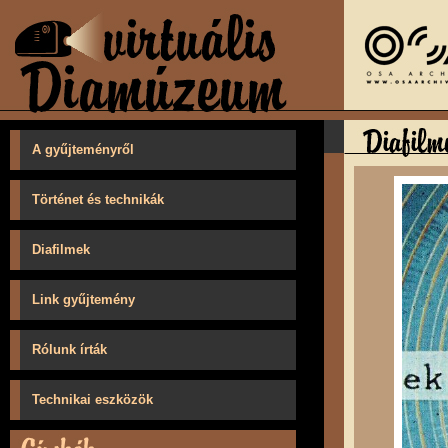
A gyűjteményről
Történet és technikák
Diafilmek
Link gyűjtemény
Rólunk írták
Technikai eszközök