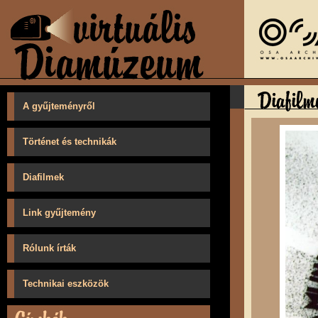
A gyűjteményről
Történet és technikák
Diafilmek
Link gyűjtemény
Rólunk írták
Technikai eszközök