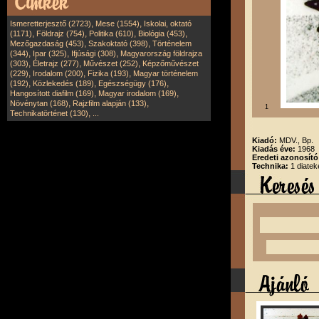
,
,
Ismeretterjesztő (2723)
Mese (1554)
Iskolai, oktató
,
,
,
,
(1171)
Földrajz (754)
Politika (610)
Biológia (453)
,
,
Mezőgazdaság (453)
Szakoktató (398)
Történelem
,
,
,
(344)
Ipar (325)
Ifjúsági (308)
Magyarország földrajza
,
,
,
(303)
Életrajz (277)
Művészet (252)
Képzőművészet
,
,
,
(229)
Irodalom (200)
Fizika (193)
Magyar történelem
,
,
,
(192)
Közlekedés (189)
Egészségügy (176)
,
,
Hangosított diafilm (169)
Magyar irodalom (169)
,
,
Növénytan (168)
Rajzfilm alapján (133)
1
,
Technikatörténet (130)
...
Kiadó:
MDV., Bp.
Kiadás éve:
1968
Eredeti azonosít
Technika:
1 diatek