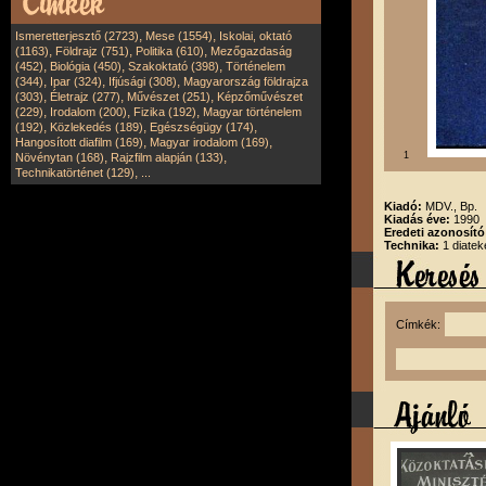
,
,
Ismeretterjesztő (2723)
Mese (1554)
Iskolai, oktató
,
,
,
(1163)
Földrajz (751)
Politika (610)
Mezőgazdaság
,
,
,
(452)
Biológia (450)
Szakoktató (398)
Történelem
,
,
,
(344)
Ipar (324)
Ifjúsági (308)
Magyarország földrajza
,
,
,
(303)
Életrajz (277)
Művészet (251)
Képzőművészet
,
,
,
(229)
Irodalom (200)
Fizika (192)
Magyar történelem
,
,
,
(192)
Közlekedés (189)
Egészségügy (174)
,
,
Hangosított diafilm (169)
Magyar irodalom (169)
,
,
1
Növénytan (168)
Rajzfilm alapján (133)
,
Technikatörténet (129)
...
Kiadó:
MDV., Bp.
Kiadás éve:
1990
Eredeti azonosít
Technika:
1 diatek
Címkék: