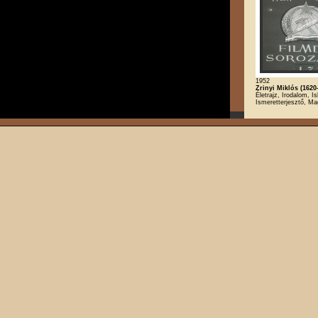
1952
Zrinyi Miklós (1620
Életrajz, Irodalom, Is
Ismeretterjesztő, Ma