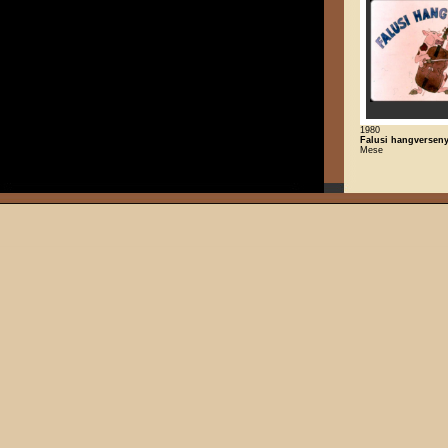
1980
Falusi hangversen
Mese