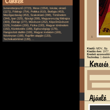
,
,
Ismeretterjesztő (2723)
Mese (1554)
Iskolai, oktató
,
,
,
,
(1171)
Földrajz (754)
Politika (610)
Biológia (453)
,
,
Mezőgazdaság (453)
Szakoktató (398)
Történelem
,
,
,
(344)
Ipar (325)
Ifjúsági (308)
Magyarország földrajza
,
,
,
(303)
Életrajz (277)
Művészet (252)
Képzőművészet
,
,
,
(229)
Irodalom (200)
Fizika (193)
Magyar történelem
,
,
,
(192)
Közlekedés (189)
Egészségügy (176)
,
,
Hangosított diafilm (169)
Magyar irodalom (169)
,
,
Növénytan (168)
Rajzfilm alapján (133)
1
,
Technikatörténet (130)
...
Kiadó:
MDV., Bp.
Kiadás éve:
1977
Eredeti azonosít
Technika:
1 diatek