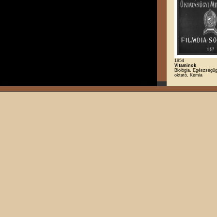
1954
Vitaminok
Biológia, Egészségügy
oktató, Kémia