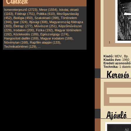
,
,
Ismeretterjesztő (2723)
Mese (1554)
Iskolai, oktató
,
,
,
(1163)
Földrajz (751)
Politika (610)
Mezőgazdaság
,
,
,
(452)
Biológia (450)
Szakoktató (398)
Történelem
,
,
,
(344)
Ipar (324)
Ifjúsági (308)
Magyarország földrajza
,
,
,
(303)
Életrajz (277)
Művészet (251)
Képzőművészet
,
,
,
(229)
Irodalom (200)
Fizika (192)
Magyar történelem
,
,
,
(192)
Közlekedés (189)
Egészségügy (174)
,
,
Hangosított diafilm (169)
Magyar irodalom (169)
,
,
Növénytan (168)
Rajzfilm alapján (133)
1
,
Technikatörténet (129)
...
Kiadó:
MDV., Bp.
Kiadás éve:
1960
Eredeti azonosít
Technika:
1 diatek