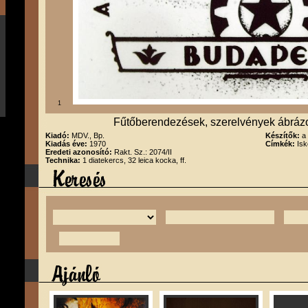
1
Fűtőberendezések, szerelvények ábrázol
Kiadó:
MDV., Bp.
Készítők:
a
Kiadás éve:
1970
Címkék:
Isk
Eredeti azonosító:
Rakt. Sz.: 2074/II
Technika:
1 diatekercs, 32 leica kocka, ff.