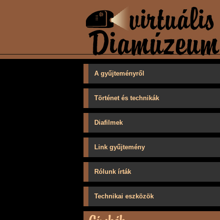
A gyűjteményről
Történet és technikák
Diafilmek
Link gyűjtemény
Rólunk írták
Technikai eszközök