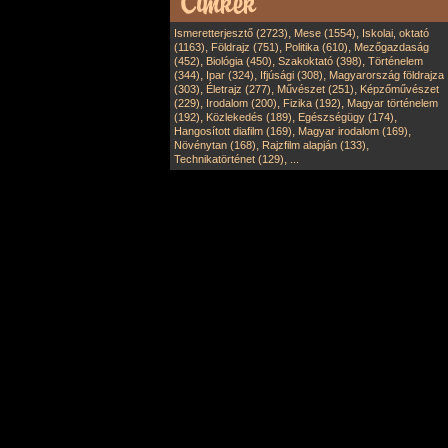
,
,
Ismeretterjesztő (2723)
Mese (1554)
Iskolai, oktató
,
,
,
(1163)
Földrajz (751)
Politika (610)
Mezőgazdaság
,
,
,
(452)
Biológia (450)
Szakoktató (398)
Történelem
,
,
,
(344)
Ipar (324)
Ifjúsági (308)
Magyarország földrajza
,
,
,
(303)
Életrajz (277)
Művészet (251)
Képzőművészet
,
,
,
(229)
Irodalom (200)
Fizika (192)
Magyar történelem
,
,
,
(192)
Közlekedés (189)
Egészségügy (174)
,
,
Hangosított diafilm (169)
Magyar irodalom (169)
,
,
Növénytan (168)
Rajzfilm alapján (133)
,
Technikatörténet (129)
...