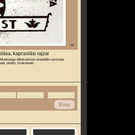
/32
ása, kapcsolási rajzai
 Munkaügyi Minisztérium oktatófilm sorozata
olai, oktató, Szakoktató