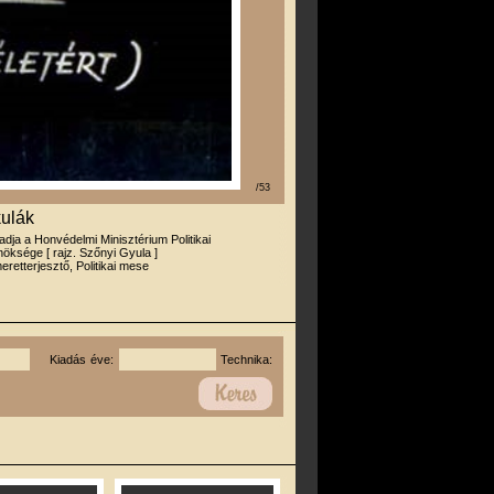
/53
ulák
iadja a Honvédelmi Minisztérium Politikai
öksége [ rajz. Szőnyi Gyula ]
eretterjesztő, Politikai mese
Kiadás éve:
Technika: