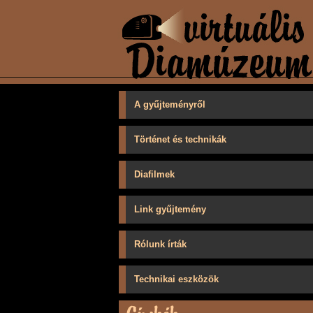
A gyűjteményről
Történet és technikák
Diafilmek
Link gyűjtemény
Rólunk írták
Technikai eszközök