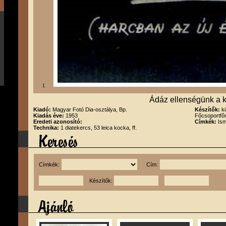
1
Ádáz ellenségünk a k
Kiadó:
Magyar Fotó Dia-osztálya, Bp.
Készítők:
k
Kiadás éve:
1953
Főcsoportfőn
Eredeti azonosító:
Címkék:
Ism
Technika:
1 diatekercs, 53 leica kocka, ff.
Címkék:
Cím:
Készítők: