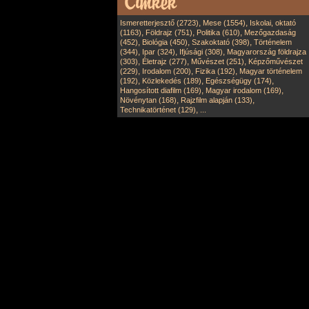
,
,
Ismeretterjesztő (2723)
Mese (1554)
Iskolai, oktató
,
,
,
(1163)
Földrajz (751)
Politika (610)
Mezőgazdaság
,
,
,
(452)
Biológia (450)
Szakoktató (398)
Történelem
,
,
,
(344)
Ipar (324)
Ifjúsági (308)
Magyarország földrajza
,
,
,
(303)
Életrajz (277)
Művészet (251)
Képzőművészet
,
,
,
(229)
Irodalom (200)
Fizika (192)
Magyar történelem
,
,
,
(192)
Közlekedés (189)
Egészségügy (174)
,
,
Hangosított diafilm (169)
Magyar irodalom (169)
,
,
Növénytan (168)
Rajzfilm alapján (133)
,
Technikatörténet (129)
...