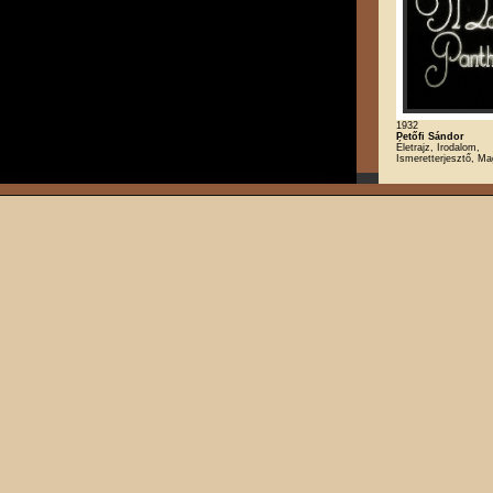
1932
Petőfi Sándor
Életrajz, Irodalom,
Ismeretterjesztő, Ma