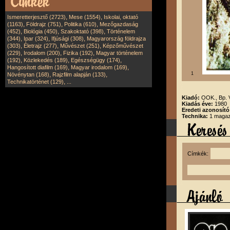
,
,
Ismeretterjesztő (2723)
Mese (1554)
Iskolai, oktató
,
,
,
(1163)
Földrajz (751)
Politika (610)
Mezőgazdaság
,
,
,
(452)
Biológia (450)
Szakoktató (398)
Történelem
,
,
,
(344)
Ipar (324)
Ifjúsági (308)
Magyarország földrajza
,
,
,
(303)
Életrajz (277)
Művészet (251)
Képzőművészet
,
,
,
(229)
Irodalom (200)
Fizika (192)
Magyar történelem
,
,
,
(192)
Közlekedés (189)
Egészségügy (174)
,
,
Hangosított diafilm (169)
Magyar irodalom (169)
,
,
1
Növénytan (168)
Rajzfilm alapján (133)
,
Technikatörténet (129)
...
Kiadó:
OOK., Bp.
Kiadás éve:
1980
Eredeti azonosító
Technika:
1 magazi
Címkék: